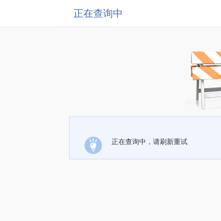
正在查询中
正在查询中，请刷新重试